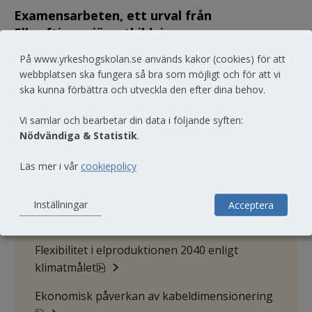
Examensarbeten, ett urval från 
Elkraftingenjörsutbildningen.
På www.yrkeshogskolan.se används kakor (cookies) för att
webbplatsen ska fungera så bra som möjligt och för att vi
Dokument
ska kunna förbättra och utveckla den efter dina behov.
Vi samlar och bearbetar din data i följande syften:
Nödvändiga & Statistik
.
pdf, 840.9 kB, öppnas i nytt
Övertoner inom elnätet
Läs mer i vår
cookiepolicy
pdf, 874.3 kB, öppnas i ny
Guide laddstationer elbilar
Analys av fördelningssystem i 
Inställningar
Acceptera
pdf, 380.3 kB, öppnas i nytt fönst
distributionsnätet 
Flexibilitet i elproduktionen 2040 enligt 
pdf, 235.1 kB, öppnas i nytt fönster.
klimatmålet
Ekonomisk påverkan av kabeldimensionering