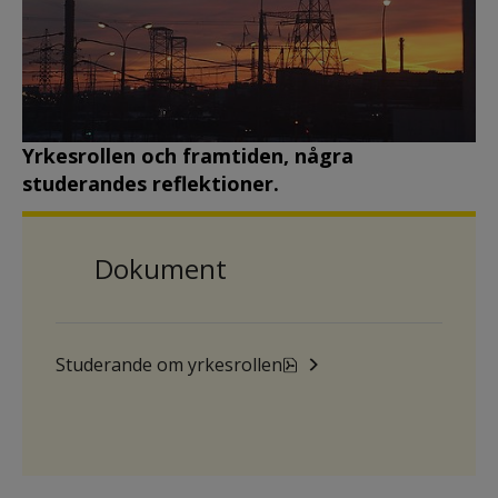
Yrkesrollen och framtiden, några 
studerandes reflektioner.
Dokument
pdf, 106.5 kB, öppnas i n
Studerande om yrkesrollen