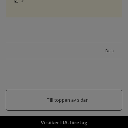
pdf, 399.5 kB, öppnas i nytt fönster.
Dela
Till toppen av sidan
Vi söker LIA-företag